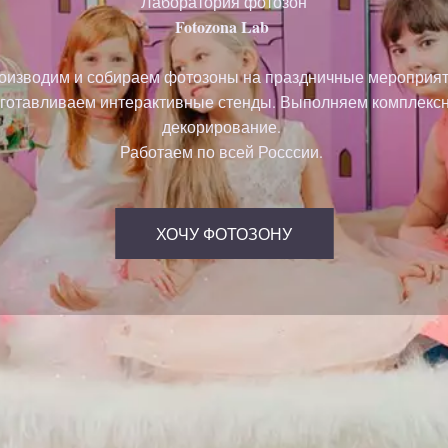
Лаборатория фотозон
Fotozona Lab
оизводим и собираем фотозоны на праздничные мероприят
готавливаем интерактивные стенды. Выполняем комплекс
декорирование.
Работаем по всей Росссии.
ХОЧУ ФОТОЗОНУ