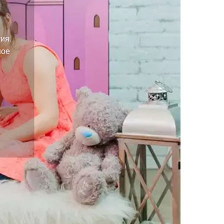
ия.
ное