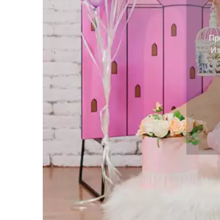
Пр
Из